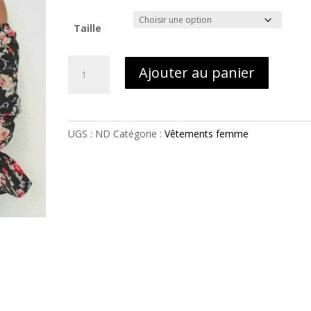
Taille
quantité
Ajouter au panier
de
Crop
top
maxi
UGS :
ND
Catégorie :
Vêtements femme
fleuri