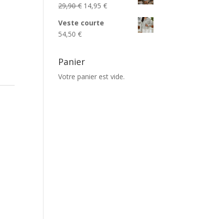
Le
Le
29,90
€
14,95
€
prix
prix
Veste courte
initial
actuel
54,50
€
était :
est :
29,90 €.
14,95 €.
Panier
Votre panier est vide.