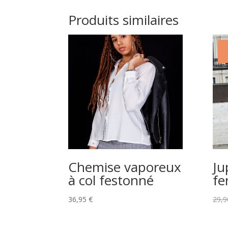
Produits similaires
Chemise vaporeux
Ju
à col festonné
fe
36,95
€
29,