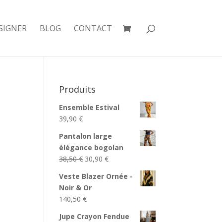
SIGNER
BLOG
CONTACT
Produits
Ensemble Estival
39,90
€
Pantalon large
élégance bogolan
Le
Le
38,50
€
30,90
€
prix
prix
Veste Blazer Ornée -
initial
actuel
Noir & Or
était :
est :
140,50
€
38,50 €.
30,90 €.
Jupe Crayon Fendue