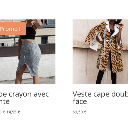
Promo !
pe crayon avec
Veste cape doub
nte
face
Le
Le
90
€
14,95
€
69,50
€
prix
prix
initial
actuel