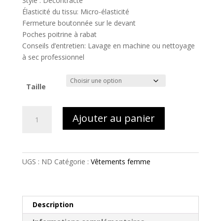
Style : Décontracté
Élasticité du tissu: Micro-élasticité
Fermeture boutonnée sur le devant
Poches poitrine à rabat
Conseils d’entretien: Lavage en machine ou nettoyage
à sec professionnel
Taille
quantité
Ajouter au panier
de
Ensemble
décontracté
à
UGS :
ND
Catégorie :
Vêtements femme
manches
courtes
Description