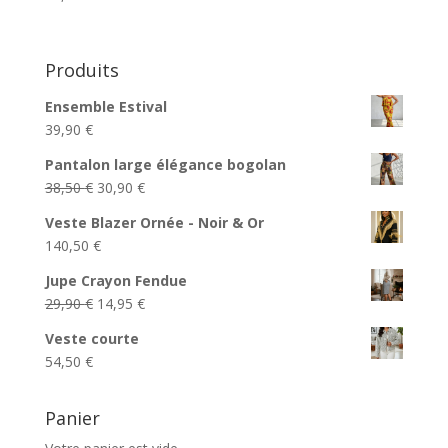
Produits
Ensemble Estival
39,90
€
Pantalon large élégance bogolan
Le
Le
38,50
€
30,90
€
prix
prix
Veste Blazer Ornée - Noir & Or
initial
actuel
140,50
€
était :
est :
38,50 €.
30,90 €.
Jupe Crayon Fendue
Le
Le
29,90
€
14,95
€
prix
prix
Veste courte
initial
actuel
54,50
€
était :
est :
29,90 €.
14,95 €.
Panier