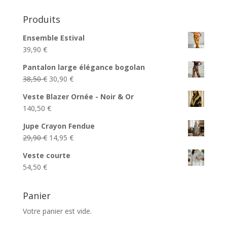
Produits
Ensemble Estival
39,90
€
Pantalon large élégance bogolan
Le
Le
38,50
€
30,90
€
prix
prix
Veste Blazer Ornée - Noir & Or
initial
actuel
140,50
€
était :
est :
38,50 €.
30,90 €.
Jupe Crayon Fendue
Le
Le
29,90
€
14,95
€
prix
prix
Veste courte
initial
actuel
54,50
€
était :
est :
29,90 €.
14,95 €.
Panier
Votre panier est vide.