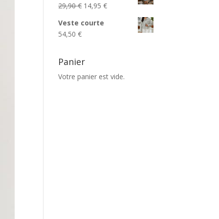
Le
Le
29,90
€
14,95
€
prix
prix
Veste courte
initial
actuel
54,50
€
était :
est :
29,90 €.
14,95 €.
Panier
Votre panier est vide.