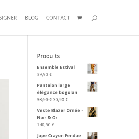
SIGNER
BLOG
CONTACT
Produits
Ensemble Estival
39,90
€
Pantalon large
élégance bogolan
Le
Le
38,50
€
30,90
€
prix
prix
Veste Blazer Ornée -
initial
actuel
Noir & Or
était :
est :
140,50
€
38,50 €.
30,90 €.
Jupe Crayon Fendue