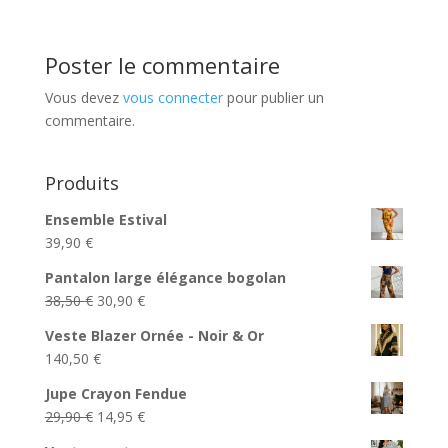
Poster le commentaire
Vous devez
vous connecter
pour publier un
commentaire.
Produits
Ensemble Estival
39,90
€
Pantalon large élégance bogolan
Le
Le
38,50
€
30,90
€
prix
prix
Veste Blazer Ornée - Noir & Or
initial
actuel
140,50
€
était :
est :
38,50 €.
30,90 €.
Jupe Crayon Fendue
Le
Le
29,90
€
14,95
€
prix
prix