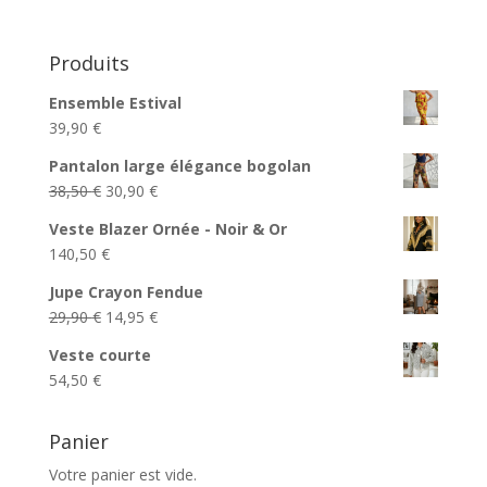
Produits
Ensemble Estival
39,90
€
Pantalon large élégance bogolan
Le
Le
38,50
€
30,90
€
prix
prix
Veste Blazer Ornée - Noir & Or
initial
actuel
140,50
€
était :
est :
38,50 €.
30,90 €.
Jupe Crayon Fendue
Le
Le
29,90
€
14,95
€
prix
prix
Veste courte
initial
actuel
54,50
€
était :
est :
29,90 €.
14,95 €.
Panier
Votre panier est vide.